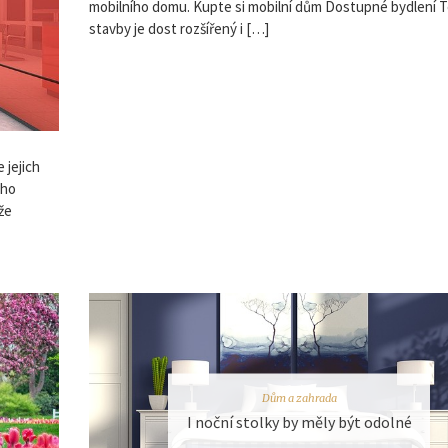
mobilního domu. Kupte si mobilní dům Dostupné bydlení 
stavby je dost rozšířený i […]
 jejich
eho
že
Dům a zahrada
I noční stolky by měly být odolné