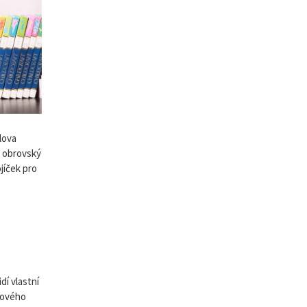
lova
ě obrovský
jíček pro
dí vlastní
nového