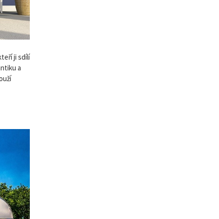
ří ji sdílí
ntiku a
ouží