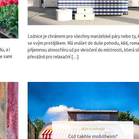
Ložnice je chrámem pro všechny manželské páry nebo ty, kte
se svým protějškem. Má vnášet do duše pohodu, klid, roma
u, a i
příjemnou atmosféru už po vkročení do místnosti, která sl
te sami
převážně pro relaxační […]
Dům a zahrada
Což takhle mobilheim?