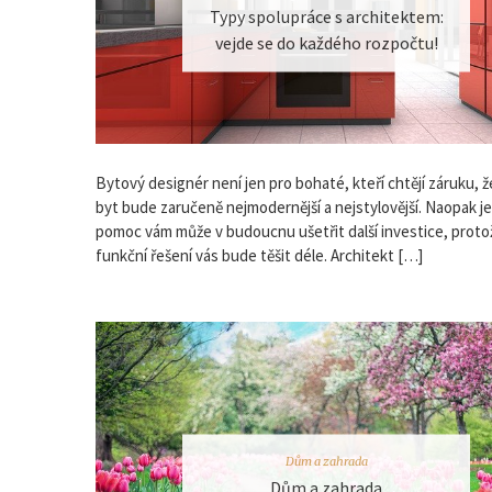
Typy spolupráce s architektem:
vejde se do každého rozpočtu!
Bytový designér není jen pro bohaté, kteří chtějí záruku, že
byt bude zaručeně nejmodernější a nejstylovější. Naopak j
pomoc vám může v budoucnu ušetřit další investice, proto
funkční řešení vás bude těšit déle. Architekt […]
Dům a zahrada
Dům a zahrada