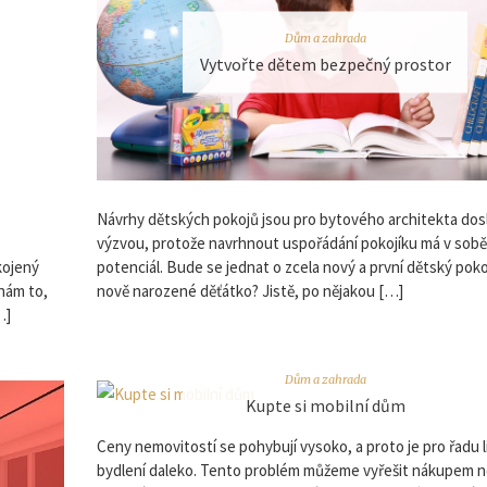
Dům a zahrada
Vytvořte dětem bezpečný prostor
Návrhy dětských pokojů jsou pro bytového architekta dos
výzvou, protože navrhnout uspořádání pokojíku má v sob
kojený
potenciál. Bude se jednat o zcela nový a první dětský poko
 nám to,
nově narozené děťátko? Jistě, po nějakou […]
…]
Dům a zahrada
Kupte si mobilní dům
Ceny nemovitostí se pohybují vysoko, a proto je pro řadu li
bydlení daleko. Tento problém můžeme vyřešit nákupem 