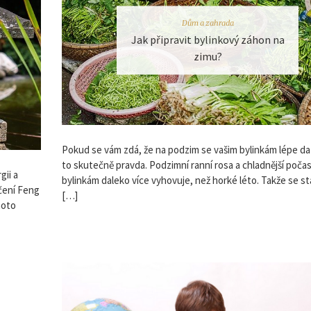
Dům a zahrada
Jak připravit bylinkový záhon na
zimu?
Pokud se vám zdá, že na podzim se vašim bylinkám lépe daří
to skutečně pravda. Podzimní ranní rosa a chladnější počasí
gii a
bylinkám daleko více vyhovuje, než horké léto. Takže se stá
čení Feng
[…]
hoto