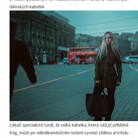
dámských kabelek.
Lékaři specialisté tvrdí, že velká kabelka, která váží již přibližně
6 kg, může po několikaměsíčním nošení vyvolat těžkou artritidu