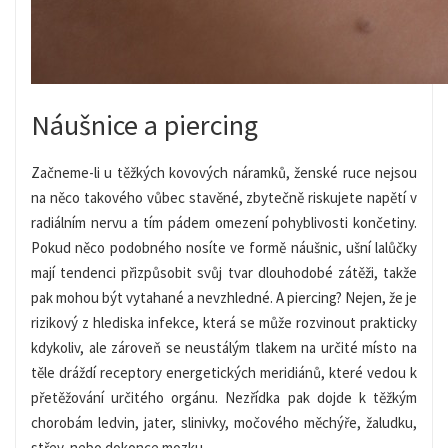
Náušnice a piercing
Začneme-li u těžkých kovových náramků, ženské ruce nejsou
na něco takového vůbec stavěné, zbytečně riskujete napětí v
radiálním nervu a tím pádem omezení pohyblivosti končetiny.
Pokud něco podobného nosíte ve formě náušnic, ušní lalůčky
mají tendenci přizpůsobit svůj tvar dlouhodobé zátěži, takže
pak mohou být vytahané a nevzhledné. A piercing? Nejen, že je
rizikový z hlediska infekce, která se může rozvinout prakticky
kdykoliv, ale zároveň se neustálým tlakem na určité místo na
těle dráždí receptory energetických meridiánů, které vedou k
přetěžování určitého orgánu. Nezřídka pak dojde k těžkým
chorobám ledvin, jater, slinivky, močového měchýře, žaludku,
střev, nebo dokonce mozku.