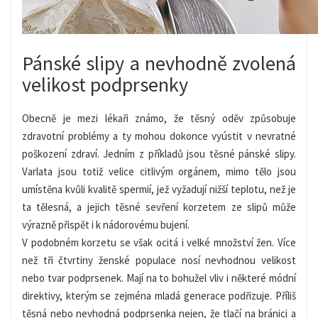
Pánské slipy a nevhodně zvolená
velikost podprsenky
Obecně je mezi lékaři známo, že těsný oděv způsobuje
zdravotní problémy a ty mohou dokonce vyústit v nevratné
poškození zdraví. Jedním z příkladů jsou těsné pánské slipy.
Varlata jsou totiž velice citlivým orgánem, mimo tělo jsou
umístěna kvůli kvalitě spermií, jež vyžadují nižší teplotu, než je
ta tělesná, a jejich těsné sevření korzetem ze slipů může
výrazně přispět i k nádorovému bujení.
V podobném korzetu se však ocitá i velké množství žen. Více
než tři čtvrtiny ženské populace nosí nevhodnou velikost
nebo tvar podprsenek. Mají na to bohužel vliv i některé módní
direktivy, kterým se zejména mladá generace podřizuje. Příliš
těsná nebo nevhodná podprsenka nejen, že tlačí na bránici a