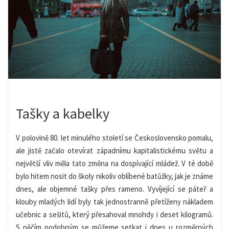
Tašky a kabelky
V polovině 80. let minulého století se Československo pomalu,
ale jistě začalo otevírat západnímu kapitalistickému světu a
největší vliv měla tato změna na dospívající mládež. V té době
bylo hitem nosit do školy nikoliv oblíbené batůžky, jak je známe
dnes, ale objemné tašky přes rameno. Vyvíjející se páteř a
klouby mladých lidí byly tak jednostranně přetíženy nákladem
učebnic a sešitů, který přesahoval mnohdy i deset kilogramů.
S něčím podobným se můžeme setkat i dnes u rozměrných