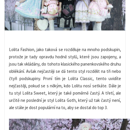
Lolita Fashion, jako taková se rozděluje na mnoho podskupin,
protože je tady opravdu hodně stylů, které jsou zapojeny, a
jsou tak vkládány, do tohoto klasického panenkovského druhu
oblékání. Avšak nejčastěji se dá tento styl rozdělit na tři nebo
čtyři podskupiny. První tím je Lolita Classic, tento uvidíte
nejčastěji, pokud se s někým, kdo Lolitu nosí setkáte. Dále je
tu styl Lolita Sweet, který je také poměrně častý. A třetí, ale
určitě ne poslední je styl Lolita Goth, který už tak častý není,
ale stále je dost populární na to, aby se dostal do top 3.