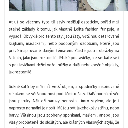
At už se všechny tyto tři styly rozlišují esteticky, pořád mají
stejné základy k tomu, jak vlastně Lolita fashion funguje, a
vypadá. Obvyklé pro tento styl jsou šaty, většinou detailované
krajkami, mašličkami, nebo podobnými ozdobami, které jsou
právě inspirované daným tématem. Časté jsou i obrázky na
šatech, jako jsou roztomilé dětské postavičky, ale setkáte se i
s postavičkami držící nože, nůžky a další nebezpečné objekty,
jak roztomilé.
Sukně šatů by měli mít vetší objem, a spodničky inspirované
rokokem se většinou nosí pod těmito šaty. Další normální věc
jsou paruky. Někteří paruky nenosí s tímto stylem, ale je i
naprosto normální je nosit. Můžou být jakéhokoliv střihu, nebo
barvy. Většinou jsou zdobeny sponkami, mašlemi, anebo jsou
vlasy propletené do složitých, ale krásných vlasových stylů, že