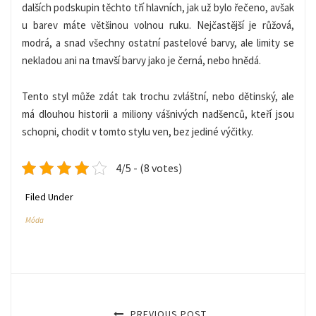
dalších podskupin těchto tří hlavních, jak už bylo řečeno, avšak
u barev máte většinou volnou ruku. Nejčastější je růžová,
modrá, a snad všechny ostatní pastelové barvy, ale limity se
nekladou ani na tmavší barvy jako je černá, nebo hnědá.
Tento styl může zdát tak trochu zvláštní, nebo dětinský, ale
má dlouhou historii a miliony vášnivých nadšenců, kteří jsou
schopni, chodit v tomto stylu ven, bez jediné výčitky.
4/5 - (8 votes)
Filed Under
Móda
PREVIOUS POST