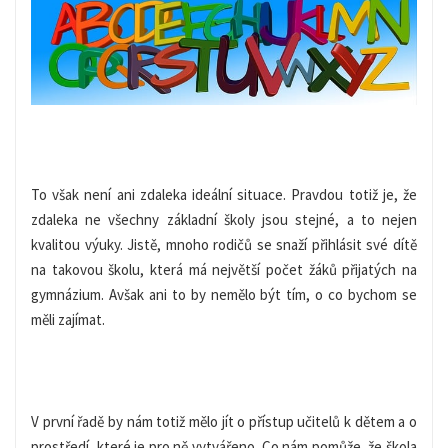
To však není ani zdaleka ideální situace. Pravdou totiž je, že
zdaleka ne všechny základní školy jsou stejné, a to nejen
kvalitou výuky. Jistě, mnoho rodičů se snaží přihlásit své dítě
na takovou školu, která má největší počet žáků přijatých na
gymnázium. Avšak ani to by nemělo být tím, o co bychom se
měli zajímat.
V první řadě by nám totiž mělo jít o přístup učitelů k dětem a o
prostředí, které je pro ně vytvářeno. Co nám pomůže, že škola