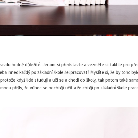
ravdu hodně důležité. Jenom si představte a vezměte si takhle pro pře
eba ihned každý po základní škole šel pracovat? Myslíte si, že by toho by
rotože když lidé studují a učí se a chodí do školy, tak potom také sam
 mnou přišly, že vůbec se nechtějí učit a že chtějí po základní škole prac