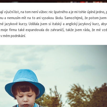
ají výuční list, na tom není vůbec nic špatného a je mi tohle úplně jedno,
irmu a nemusím mít na to ani vysokou školu. Samozřejmě, že potom jsem 
é jazykové kurzy. Udělala jsem si italský a anglický jazykový kurz, ab
 moje firma také expandovala do zahraničí, takže jsem ráda, že mé vzdě
 v mém podnikání.