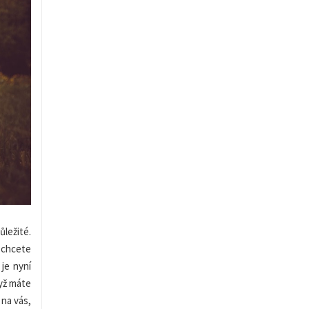
ůležité.
 chcete
je nyní
dyž máte
 na vás,