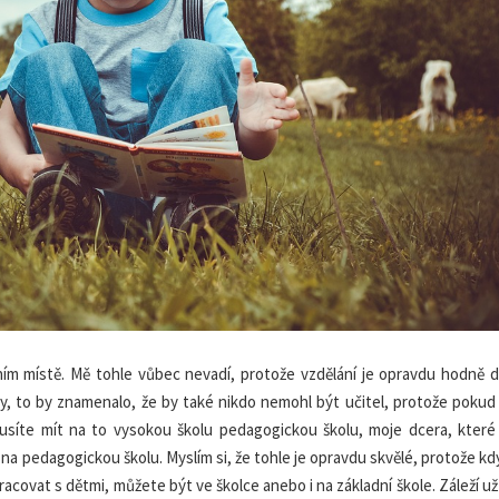
vním místě. Mě tohle vůbec nevadí, protože vzdělání je opravdu hodně d
y, to by znamenalo, že by také nikdo nemohl být učitel, protože pokud
usíte mít na to vysokou školu pedagogickou školu, moje dcera, které 
jít na pedagogickou školu. Myslím si, že tohle je opravdu skvělé, protože k
racovat s dětmi, můžete být ve školce anebo i na základní škole. Záleží už