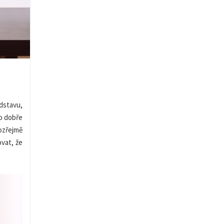
dstavu,
lo dobře
ozřejmě
ovat, že