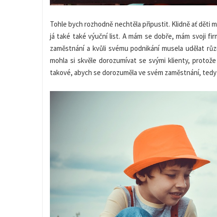
Tohle bych rozhodně nechtěla připustit. Klidně ať děti m
já také také výuční list. A mám se dobře, mám svoji f
zaměstnání a kvůli svému podnikání musela udělat různ
mohla si skvěle dorozumívat se svými klienty, protože
takové, abych se dorozuměla ve svém zaměstnání, tedy