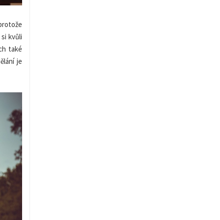
 protože
si kvůli
ych také
lání je