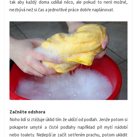
tak aby každý doma udělal něco, ale pokud to není možné,
nezbývá než si čas a jednotlivé práce dobře naplánovat.
Začněte odshora
Noho lidí si ztěžuje úklid tím že uklízí od podlah. Jenže potom si
pokapete umyté a čisté podlahy například při mytí nádobí
nebo toalety. Nejlepší je začít setřením prachu, potom uklidit