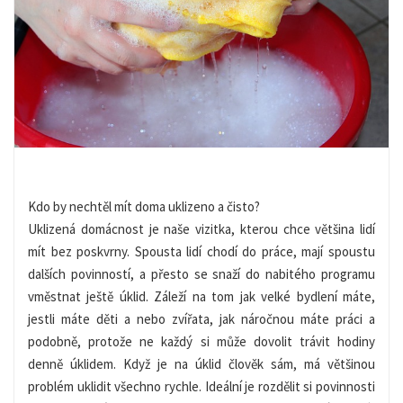
Kdo by nechtěl mít doma uklizeno a čisto?
Uklizená domácnost je naše vizitka, kterou chce většina lidí
mít bez poskvrny. Spousta lidí chodí do práce, mají spoustu
dalších povinností, a přesto se snaží do nabitého programu
vměstnat ještě úklid. Záleží na tom jak velké bydlení máte,
jestli máte děti a nebo zvířata, jak náročnou máte práci a
podobně, protože ne každý si může dovolit trávit hodiny
denně úklidem. Když je na úklid člověk sám, má většinou
problém uklidit všechno rychle. Ideální je rozdělit si povinnosti