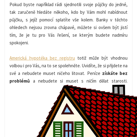
Pokud byste například rádi sjednotili svoje půjčky do jedné,
tak zaručeně hledáte někoho, kdo by Vám mohl nabídnout
půjčku, s jejíž pomocí splatíte vše kolem. Banky v těchto
ohledech nejsou zrovna chápavé, můžete si ovšem být jistí
tím, že je tu pro Vás řešení, se kterým budete nadmíru
spokojeni.
Americká hypotéka bez registru
totiž může být vhodnou
volbou i pro Vás, na to se spolehněte. Uvidíte, že si přijdete na
své a nebudete muset ničeho litovat. Peníze
získáte bez
problémů
a nebudete si muset s ničím dělat starosti.