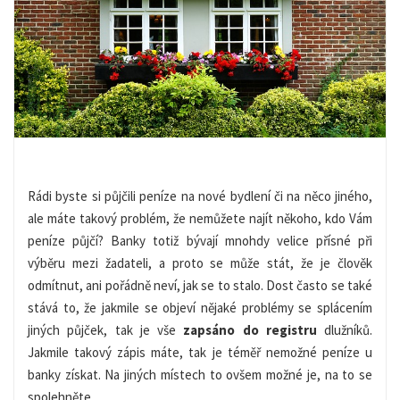
Rádi byste si půjčili peníze na nové bydlení či na něco jiného,
ale máte takový problém, že nemůžete najít někoho, kdo Vám
peníze půjčí? Banky totiž bývají mnohdy velice přísné při
výběru mezi žadateli, a proto se může stát, že je člověk
odmítnut, ani pořádně neví, jak se to stalo. Dost často se také
stává to, že jakmile se objeví nějaké problémy se splácením
jiných půjček, tak je vše
zapsáno do registru
dlužníků.
Jakmile takový zápis máte, tak je téměř nemožné peníze u
banky získat. Na jiných místech to ovšem možné je, na to se
spolehněte.