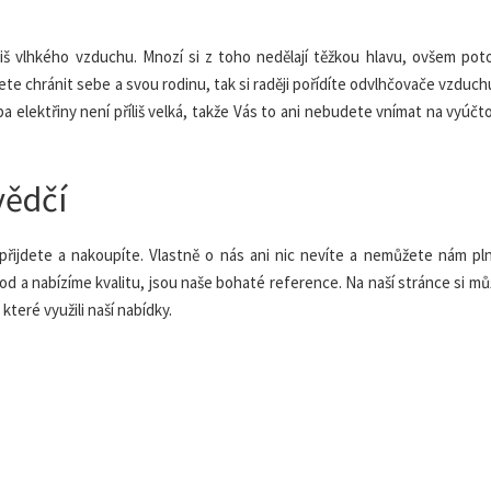
liš vlhkého vzduchu. Mnozí si z toho nedělají těžkou hlavu, ovšem pot
te chránit sebe a svou rodinu, tak si raději pořídíte
odvlhčovače vzduch
a elektřiny není příliš velká, takže Vás to ani nebudete vnímat na vyúčt
vědčí
ijdete a nakoupíte. Vlastně o nás ani nic nevíte a nemůžete nám plně
d a nabízíme kvalitu, jsou naše bohaté reference. Na naší stránce si m
teré využili naší nabídky.