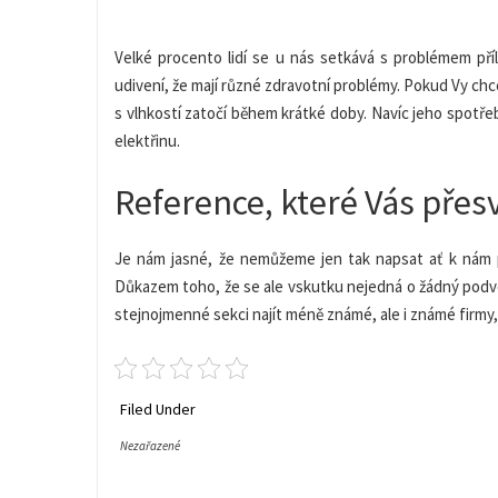
Velké procento lidí se u nás setkává s problémem pří
udivení, že mají různé zdravotní problémy. Pokud Vy chce
s vlhkostí zatočí během krátké doby. Navíc jeho spotřeb
elektřinu.
Reference, které Vás přes
Je nám jasné, že nemůžeme jen tak napsat ať k nám př
Důkazem toho, že se ale vskutku nejedná o žádný podvo
stejnojmenné sekci najít méně známé, ale i známé firmy, k
Filed Under
Nezařazené