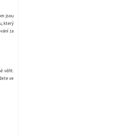
om jsou
u
, který
ování za
 věřit.
ůžete ve