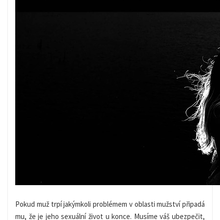
Pokud muž trpí jakýmkoli problémem v oblasti mužství připadá
mu, že je jeho sexuální život u konce. Musíme váš ubezpečit,