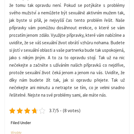
že tomu tak opravdu není. Pokud se potýkáte s problémy
svého mužství a nemůžete být sexuálně aktivním mužem tak,
jak byste si přál, je nejvyšší čas tento problém řešit. Naše
přípravky vám pomůžou dosáhnout erekce, o které se vám
prozatím jenom zdálo. Využijte přípravky, které vám nabízíme a
uvidíte, že se váš sexuální život obrátí vzhůru nohama. Budete
si jistí v sexuální oblasti a vaše partnerka bude tak uspokojená,
jako s nikým jiným. A to za to opravdu stojí. Tak už na nic
nečekejte a začněte s užíváním našich přípravků co nejdříve,
protože sexuální život čeká jenom a jenom na vás. Uvidíte, že
díky nám budete žít tak, jak si opravdu přejete. Tak už
nečekejte ani minutu a netrapte se tím, co je velmi snadno
řešitelné. Nejste na své problémy sami, ale máte nás.
3.7/5 - (8 votes)
Filed Under
Výrobky