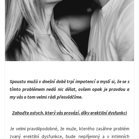
Spoustu mužů v dnešní době trpí impotencí a myslí si, že se s
tímto problémem nedá nic dělat, ovšem opak je pravdou a
my vás o tom velmi rádi přesvědčíme.
Zahoďte ostych, který vás provází, díky erektilní dysfunkci
Je velmi pravděpodobné, že muže, kterého zasáhne problém
zvaný erektilní dysfunkce, bude nepříjemný a v intimních