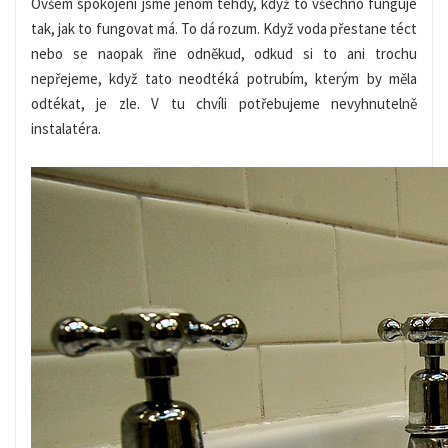
Ovšem spokojeni jsme jenom tehdy, když to všechno funguje
tak, jak to fungovat má. To dá rozum. Když voda přestane téct
nebo se naopak řine odněkud, odkud si to ani trochu
nepřejeme, když tato neodtéká potrubím, kterým by měla
odtékat, je zle. V tu chvíli potřebujeme nevyhnutelně
instalatéra.