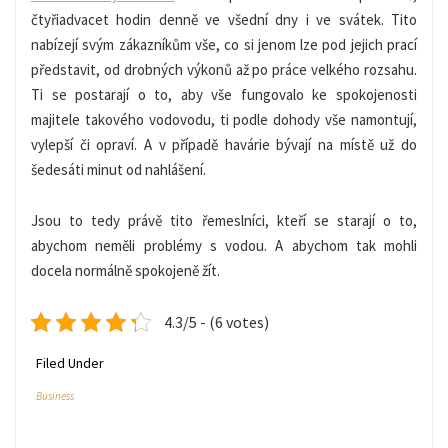
čtyřiadvacet hodin denně ve všední dny i ve svátek. Tito
nabízejí svým zákazníkům vše, co si jenom lze pod jejich prací
představit, od drobných výkonů až po práce velkého rozsahu.
Ti se postarají o to, aby vše fungovalo ke spokojenosti
majitele takového vodovodu, ti podle dohody vše namontují,
vylepší či opraví. A v případě havárie bývají na místě už do
šedesáti minut od nahlášení.
Jsou to tedy právě tito řemeslníci, kteří se starají o to,
abychom neměli problémy s vodou. A abychom tak mohli
docela normálně spokojeně žít.
4.3/5 - (6 votes)
Filed Under
Business