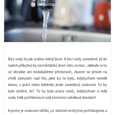
Bez vody by jak známo nebyl život. A bez vody zavedené až do
našich příbytků by nestál lidský život věru za moc. Jakkoliv si to
už obvykle ani nedokážeme představit, zkuste se jenom na
chvíli zamyslet nad tím, jaké by to bylo, kdybychom neměli
doma, v práci nebo kdekoliv jinde zavedený vodovod. To by
bylo složité, že? To by bylo práce navíc, kdybychom si měli
vodu tolik potřebnou k naší existenci odněkud donášet!
A proto je vodovod něčím, co vlastně nezbytně potřebujeme a