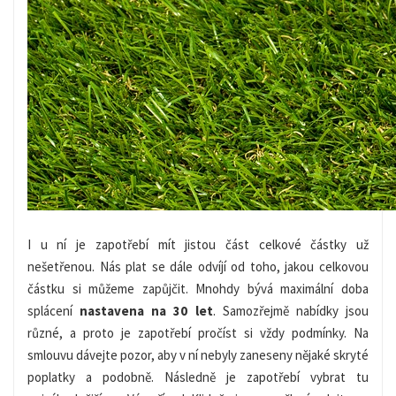
I u ní je zapotřebí mít jistou část celkové částky už
nešetřenou. Nás plat se dále odvíjí
od toho
, jakou celkovou
částku si můžeme zapůjčit. Mnohdy bývá maximální doba
splácení
nastavena na
30
let
.
Samozřejmě nabídky jsou
různé, a proto
je zapotřebí pročíst si vždy
podmínky.
Na
smlouvu dávejte pozor, aby v ní nebyly zaneseny nějaké skryté
poplatky a podobně.
Následně je zapotřebí
vybrat tu