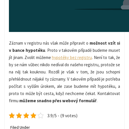
Záznam v registru nás však může připravit o
možnost vzít si
v bance hypotéku
.
Proto v takovém případě budeme muset
jít jinam. Zvolit můžeme
hypotéky bez registru
.
Není to tak, že
by se nám vůbec nikdo nedíval do našeho registru, protože se
na něj tak kouknou. Rozdíl je však v tom, že jsou schopni
přehlédnout nějaké ty záznamy. V takovém případě je potřeba
počítat s vyšším úrokem, ale zase budeme mít hypotéku, a
proto to může být cesta, když nechceme čekat. Kontaktovat
firmu
můžeme snadno přes webový formulář
.
3.9/5 - (9 votes)
Filed Under