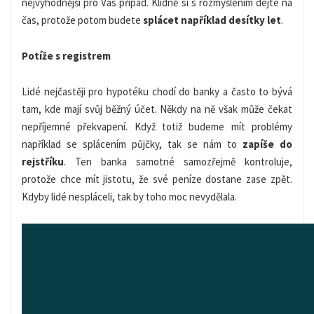
nejvýhodnější pro Vás případ.
Klidně si s rozmyšlením dejte na
čas, protože potom budete
splácet například desítky let
.
Potíže s registrem
Lidé nejčastěji pro hypotéku chodí do banky a často to bývá
tam,
kde mají svůj běžný účet. Někdy na ně však může čekat
nepříjemné překvapení. Když totiž budeme mít problémy
například se splácením půjčky, tak se nám to
zapíše do
rejstříku
. Ten banka samotné samozřejmě kontroluje,
protože chce mít jistotu, že
své peníze dostane
zase zpět.
Kdyby lidé
nespláceli
, tak by toho moc nevydělala.