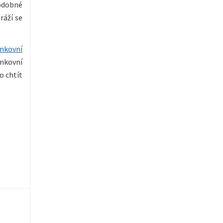
podobné
ráží se
nkovní
nkovní
o chtít