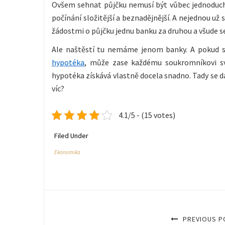
Ovšem sehnat půjčku nemusí být vůbec jednoduché
počínání složitější a beznadějnější. A nejednou už 
žádostmi o půjčku jednu banku za druhou a všude 
Ale naštěstí tu nemáme jenom banky. A pokud s
hypotéka
, může zase každému soukromníkovi sv
hypotéka získává vlastně docela snadno. Tady se dá
víc?
4.1/5 - (15 votes)
Filed Under
Ekonomika
PREVIOUS P