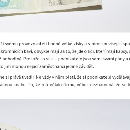
ší svému provozovateli hodně velké zisky a s nimi související sp
romnících baví, obvykle mají za to, že jde o lidi, kteří mají kapsy, 
než pohodlně. Protože to víte – podnikatelé jsou sami svými pány 
 A to jim mohou nějací zaměstnanci jedině závidět.
e si právě uvedli. Ne vždy v něm platí, že si podnikatelé vydělávaj
mořádnou snahu. To, že má někdo firmu, vůbec neznamená, že se