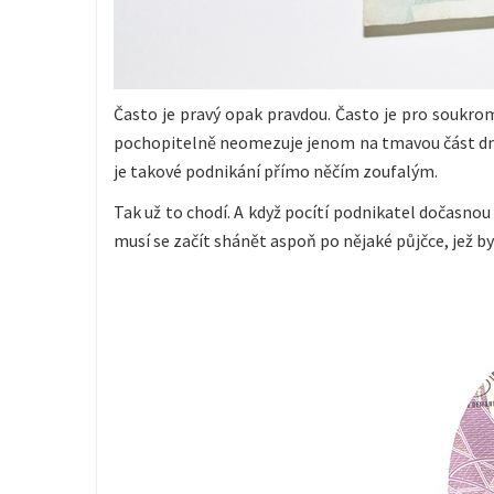
Často je pravý opak pravdou. Často je pro soukromn
pochopitelně neomezuje jenom na tmavou část dne
je takové podnikání přímo něčím zoufalým.
Tak už to chodí. A když pocítí podnikatel dočasnou
musí se začít shánět aspoň po nějaké půjčce, jež 