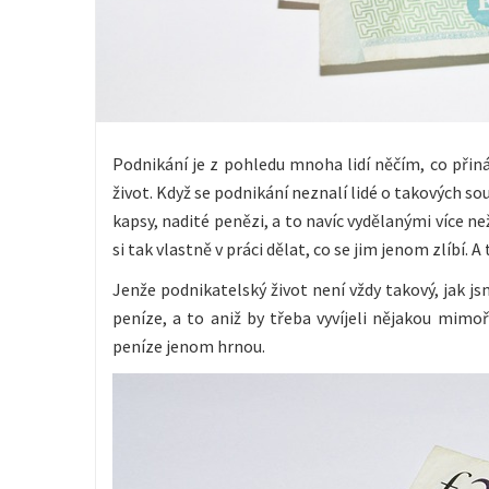
Podnikání je z pohledu mnoha lidí něčím, co přiná
život. Když se podnikání neznalí lidé o takových souk
kapsy, nadité penězi, a to navíc vydělanými více 
si tak vlastně v práci dělat, co se jim jenom zlíbí.
Jenže podnikatelský život není vždy takový, jak jsm
peníze, a to aniž by třeba vyvíjeli nějakou mi
peníze jenom hrnou.