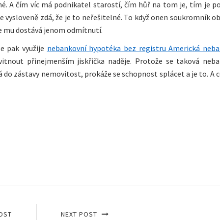
. A čím víc má podnikatel starostí, čím hůř na tom je, tím je 
se vysloveně zdá, že je to neřešitelné. To když onen soukromník ob
se mu dostává jenom odmítnutí.
e pak využije
nebankovní hypotéka bez registru Americká neba
itnout přinejmenším jiskřička naděje. Protože se taková neba
 do zástavy nemovitost, prokáže se schopnost splácet a je to. A c
OST
NEXT POST