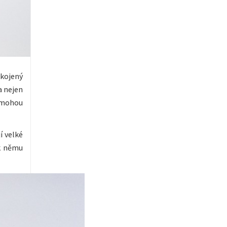
okojený
a nejen
a mohou
í velké
 k němu