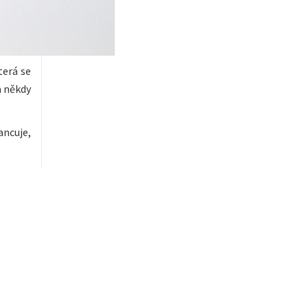
terá se
a někdy
ancuje,